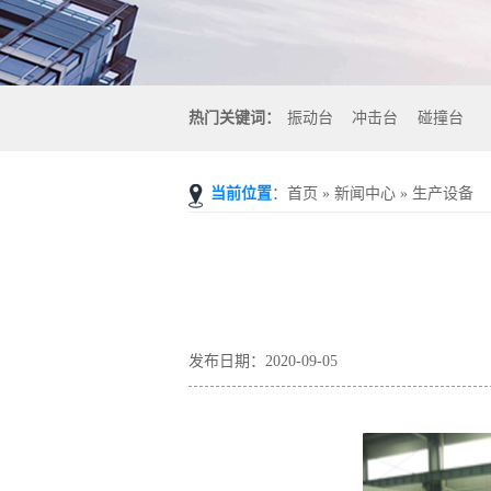
热门关键词：
振动台
冲击台
碰撞台
当前位置
：
首页
»
新闻中心
»
生产设备
发布日期：2020-09-05