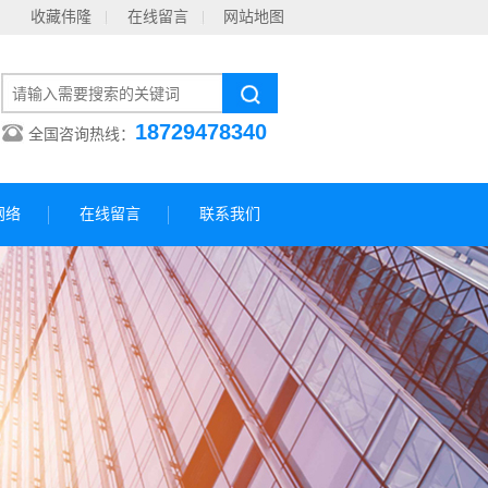
收藏伟隆
在线留言
网站地图
18729478340
全国咨询热线：
网络
在线留言
联系我们