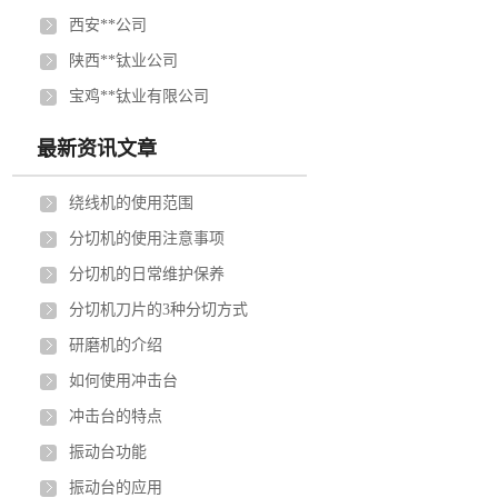
西安**公司
陕西**钛业公司
宝鸡**钛业有限公司
最新资讯文章
绕线机的使用范围
分切机的使用注意事项
分切机的日常维护保养
分切机刀片的3种分切方式
研磨机的介绍
如何使用冲击台
冲击台的特点
振动台功能
振动台的应用