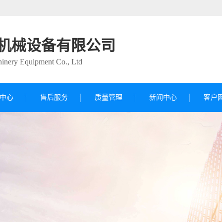
机械设备有限公司
inery Equipment Co., Ltd
中心
售后服务
质量管理
新闻中心
客户