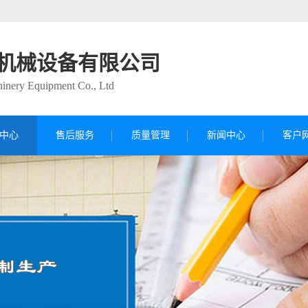
机械设备有限公司
inery Equipment Co., Ltd
中心
售后服务
质量管理
新闻中心
客户