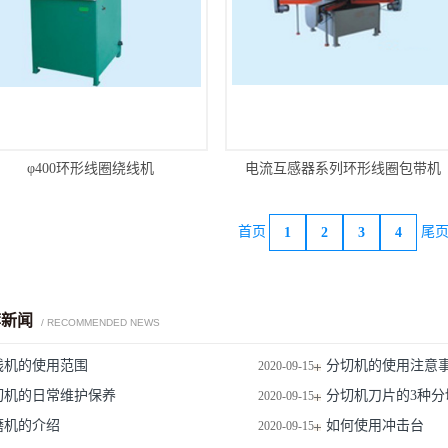
φ400环形线圈绕线机
电流互感器系列环形线圈包带机
首页
尾
1
2
3
4
荐新闻
/ RECOMMENDED NEWS
线机的使用范围
分切机的使用注意
2020-09-15
切机的日常维护保养
分切机刀片的3种分
2020-09-15
磨机的介绍
如何使用冲击台
2020-09-15