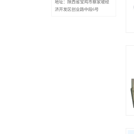
地址：陕西省宝鸡市蔡家坡经
济开发区创业路中段6号