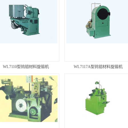
WL7110型钨钼材料旋锻机
WL7117A型钨钼材料旋锻机