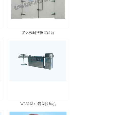
步入式耐扭振试验台
WL32型 中转盘拉丝机