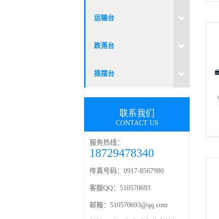
运输台
跌落台
摇摆台
联系我们
CONTACT US
服务热线：
18729478340
传真号码：0917-8567980
客服QQ：510570693
邮箱：
510570693@qq.com