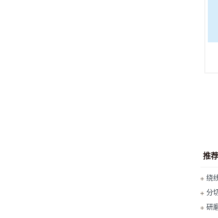
推
绕
分
研