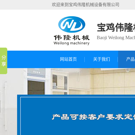
欢迎来到宝鸡伟隆机械设备有限公司
宝鸡伟隆
Baoji Weilong Mach
网站首页
关于我们
产品