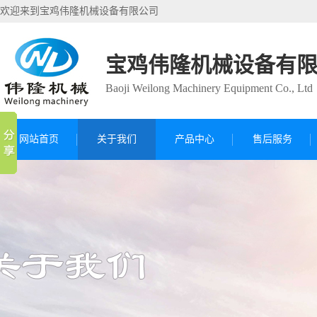
欢迎来到宝鸡伟隆机械设备有限公司
宝鸡伟隆机械设备有
Baoji Weilong Machinery Equipment Co., Ltd
网站首页
关于我们
产品中心
售后服务