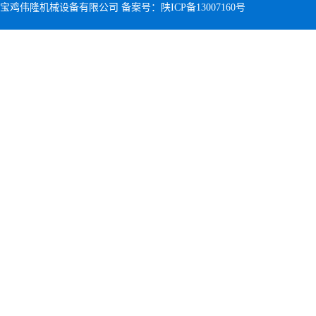
宝鸡伟隆机械设备有限公司 备案号：
陕ICP备13007160号